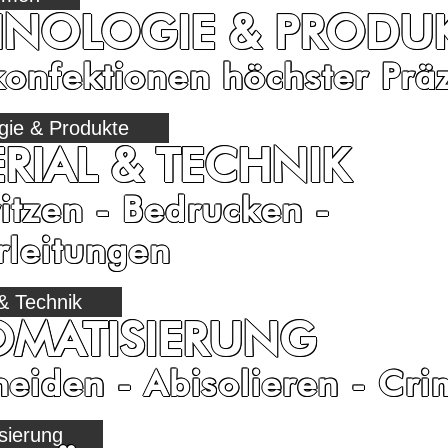
HNOLOGIE & PRODU
onfektionen höchster Präz
gie & Produkte
RIAL & TECHNIK
tzen - Bedrucken -
rleitungen
 & Technik
OMATISIERUNG
eiden - Abisolieren - Cr
sierung