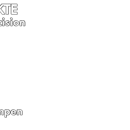
KTE
ision
impen