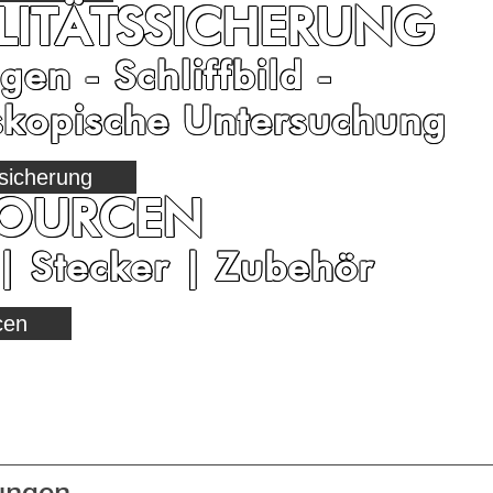
LITÄTSSICHERUNG
gen - Schliffbild -
skopische Untersuchung
ssicherung
SOURCEN
| Stecker | Zubehör
cen
ungen