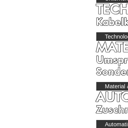
TEC
Kabelk
Technolo
MATE
Umspri
Sonde
Material
AUT
Zuschn
Automati