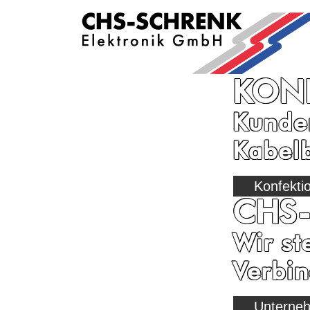
KON
Kunden
Kabel
Konfekti
CHS
Wir st
Verbi
Unterne