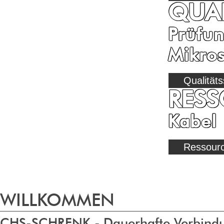
QUA
Prüfun
Mikro
Qualität
RES
Kabel 
Ressour
WILLKOMMEN
CHS-SCHRENK - Dauerhafte Verbind