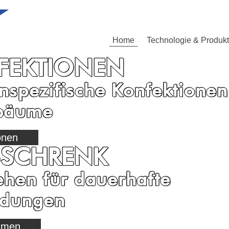
Home
Technologie & Produk
FEKTIONEN
spezifische Konfektionen
bäume
onen
-SCHRENK
ehen für dauerhafte
ndungen
hmen