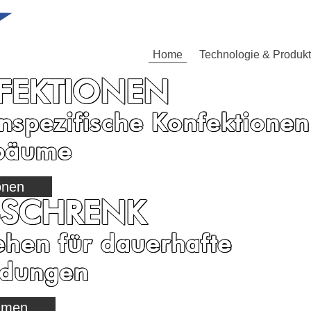
Home
Technologie & Produk
FEKTIONEN
spezifische Konfektionen
bäume
onen
-SCHRENK
ehen für dauerhafte
ndungen
hmen