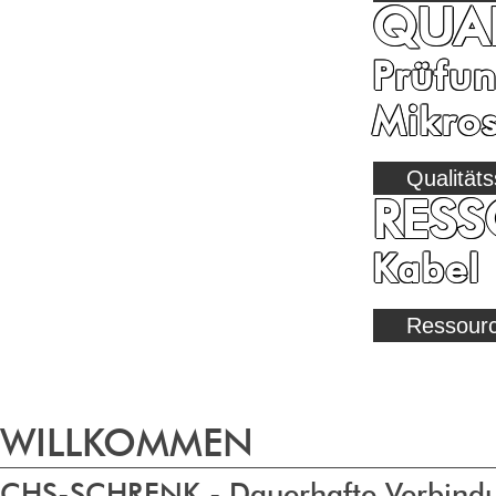
QUA
Prüfun
Mikro
Qualität
RES
Kabel 
Ressour
WILLKOMMEN
CHS-SCHRENK - Dauerhafte Verbind