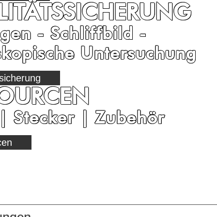
LITÄTSSICHERUNG
gen - Schliffbild -
skopische Untersuchung
ssicherung
SOURCEN
| Stecker | Zubehör
cen
ungen