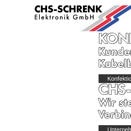
KON
Kunden
Kabel
Konfekti
CHS
Wir st
Verbi
Unterne