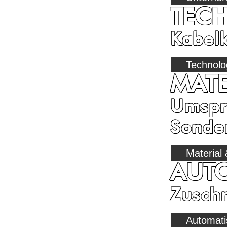
TEC
Kabelk
Technolo
MATE
Umspri
Sonde
Material
AUT
Zuschn
Automati