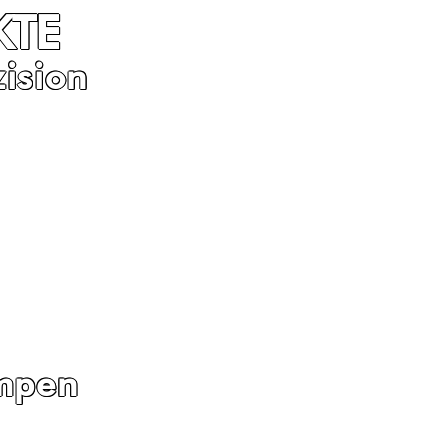
KTE
ision
impen