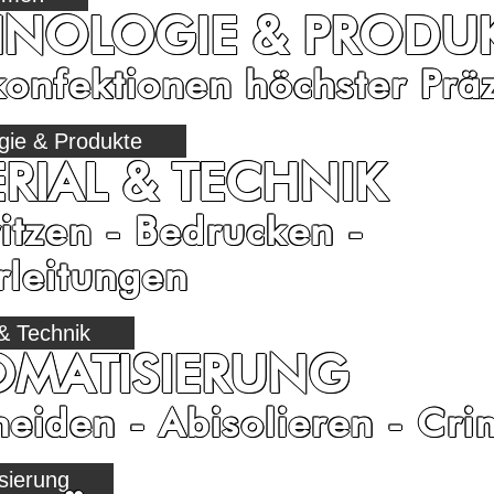
HNOLOGIE & PRODU
onfektionen höchster Präz
gie & Produkte
RIAL & TECHNIK
tzen - Bedrucken -
rleitungen
 & Technik
OMATISIERUNG
eiden - Abisolieren - Cr
sierung