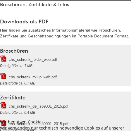
Broschüren, Zertifikate & Infos
Downloads als PDF
Hier finden Sie zusätzliches Informationsmaterial wie Proschüren,
Zertifikate und Geschäftsbedingungen im Portable Document Format.
Broschüren
chs_schrenk_folder_web.pdf
Dateigröße ca. 1 MB
chs_schrenk_rollup_web.pdf
Dateigröße ca. 0,7 MB
Zertifikate
chs_schrenk_de_iso9001_2015.pdf
Dateigröße ca. 0,4 MB
Wir benutzen Cookies
chs_schrenk_en_iso9001_2015.pdf
Wir verwenden nur technisch notwendige Cookies auf unserer
Dateigröße ca. 0,4 MB